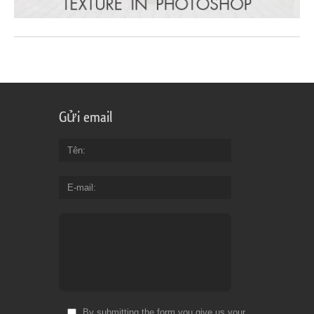
Gửi email
Tên
E-mail
By submitting the form you give us your