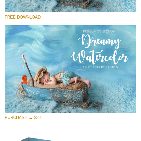
Xin hãy lựa chọn
FREE DOWNLOAD
Free Photoshop Overlay
Small 800*533px
Dreamy Watercolor
(85 Textures)
Large 6000*4000px
Entire Collection
(1783 Overlays)
Large 6000*4000px
Tải xuống miễn phí
PURCHASE → $38