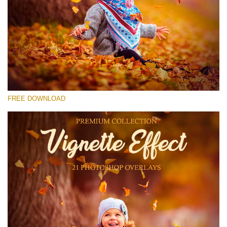
Xin hãy lựa chọn
Free Photoshop Overlay #13
Small 800*533px
Vignette Effect
(21 Overlays)
FREE DOWNLOAD
Large 6000*4000px
Bokeh Complete Collection (650 Overlays)
Large 6000*4000px
Entire Collection
(1783 Overlays)
Large 6000*4000px
Tải xuống miễn phí