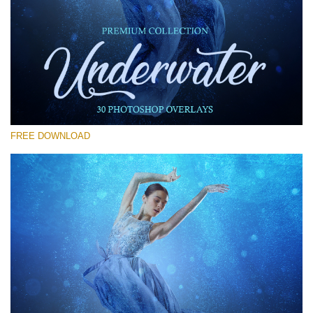
Xin hãy lựa chọn
Free Photoshop Overlay #12
Small 800*533px
Underwater Overlays
(30 Overlays)
FREE DOWNLOAD
Large 6000*4000px
4 Seasons (411 Overlays)
Large 6000*4000px
Entire Collection
(1783 Overlays)
Large 6000*4000px
Tải xuống miễn phí