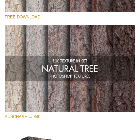
Xin hãy lựa chọn
FREE DOWNLOAD
Free Photoshop Overlay
Small 800*533px
Natural Tree
(100 Textures)
Large 6000*4000px
Entire Collection
(1783 Overlays)
Large 6000*4000px
Tải xuống miễn phí
PURCHASE → $40