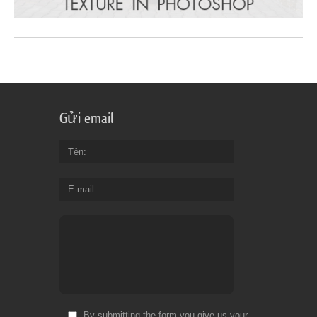
Gửi email
Tên
E-mail
By submitting the form you give us your