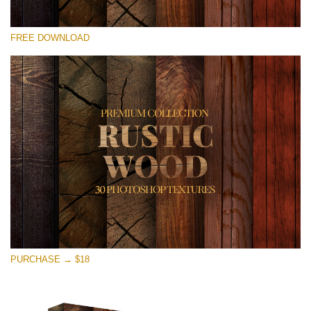
Xin hãy lựa chọn
FREE DOWNLOAD
Free Photoshop Overlay
Small 800*533px
Rustic Wood
(30 Textures)
Large 6000*4000px
Entire Collection
(1783 Overlays)
Large 6000*4000px
Tải xuống miễn phí
PURCHASE → $18