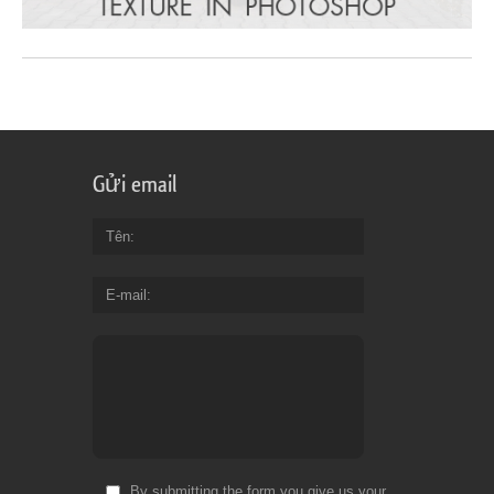
Gửi email
Tên
E-mail
By submitting the form you give us your