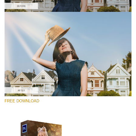
Xin hãy lựa chọn
Free PNG Overlay #5
Small 800*533px
Sun Flares
(50 Overlays)
Large 6000*4000px
FREE DOWNLOAD
Sunlight Collection
(290 Overlays)
Large 6000*4000px