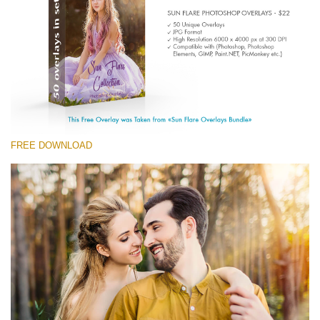
Entire Collection
(1783 Overlays)
Large 6000*4000px
Tải xuống miễn phí
FREE DOWNLOAD