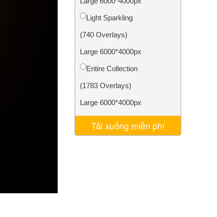
Large 6000*4000px
AI
Video Editing Services
Light Sparkling
(740 Overlays)
Large 6000*4000px
Entire Collection
(1783 Overlays)
Large 6000*4000px
Tải xuống miễn phí