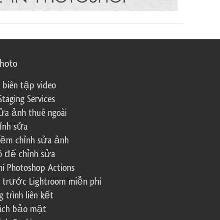
photo
 biên tập video
Staging Services
ửa ảnh thuê ngoài
ỉnh sửa
ềm chỉnh sửa ảnh
ô để chỉnh sửa
í Photoshop Actions
 trước Lightroom miễn phí
trình liên kết
sách bảo mật