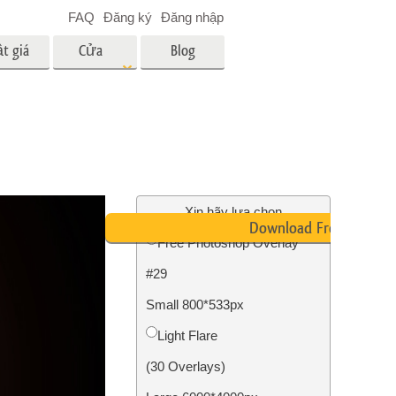
FAQ
Đăng ký
Đăng nhập
t giá
Cửa
Blog
hàng
es
Video
LUT chuyên nghiệp
Lớp phủ Video
 em bé
Dịch vụ chỉnh sửa ảnh bất
động sản
ân
Xin hãy lựa chọn
Download Free
i
Free Photoshop Overlay
a trẻ
#29
nh ảnh
Dịch vụ phục hồi ảnh
Small 800*533px
Light Flare
(30 Overlays)