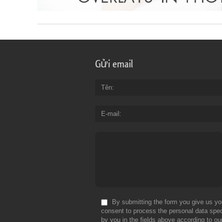
Gửi email
Tên
E-mail
By submitting the form you give us yo
consent to process the personal data spec
by you in the fields above according to ou