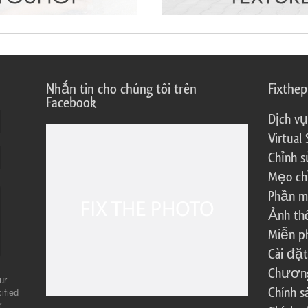
Nhắn tin cho chúng tôi trên
Fixthe
Facebook
Dịch vụ
Virtual 
Chỉnh s
Mẹo ch
Phần m
Ảnh th
Miễn ph
Cài đặt
Chương 
ur
Chính 
ified
r