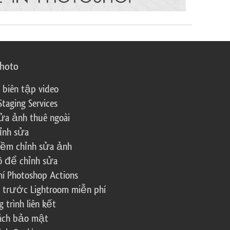
photo
 biên tập video
Staging Services
ửa ảnh thuê ngoài
ỉnh sửa
ềm chỉnh sửa ảnh
ô để chỉnh sửa
í Photoshop Actions
 trước Lightroom miễn phí
trình liên kết
sách bảo mật