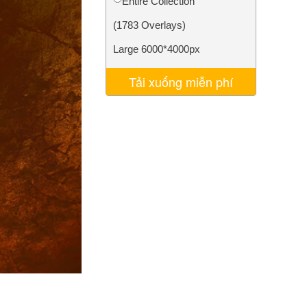
Entire Collection
AI
Video Editing Services
(1783 Overlays)
Large 6000*4000px
Tải xuống miễn phí