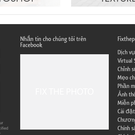
Nhắn tin cho chúng tôi trên
Fixthe
Facebook
Dịch vụ
Virtual 
Chỉnh s
Mẹo ch
Phần m
Ảnh th
Miễn ph
Cài đặt
Chương 
ur
Chính 
ified
r