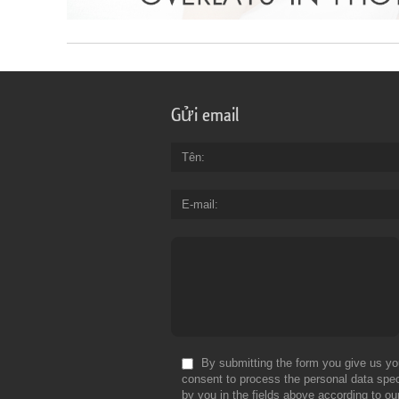
Gửi email
Tên
E-mail
By submitting the form you give us yo
consent to process the personal data spec
by you in the fields above according to ou