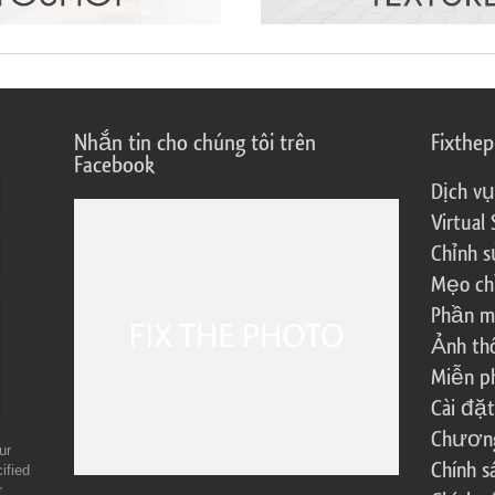
Nhắn tin cho chúng tôi trên
Fixthe
Facebook
Dịch vụ
Virtual 
Chỉnh s
Mẹo ch
Phần m
Ảnh th
Miễn ph
Cài đặt
Chương 
ur
Chính 
ified
r