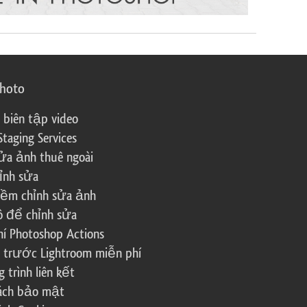
photo
 biên tập video
Staging Services
ửa ảnh thuê ngoài
ỉnh sửa
ềm chỉnh sửa ảnh
ô để chỉnh sửa
í Photoshop Actions
 trước Lightroom miễn phí
trình liên kết
sách bảo mật