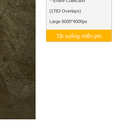
Entire Collection
AI
Video Editing Services
(1783 Overlays)
Large 6000*4000px
Tải xuống miễn phí