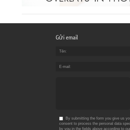
Gửi email
Tên
E-mail
By submitting the form you give us yo
consent to process the personal data spec
by you in the fields above according to ou