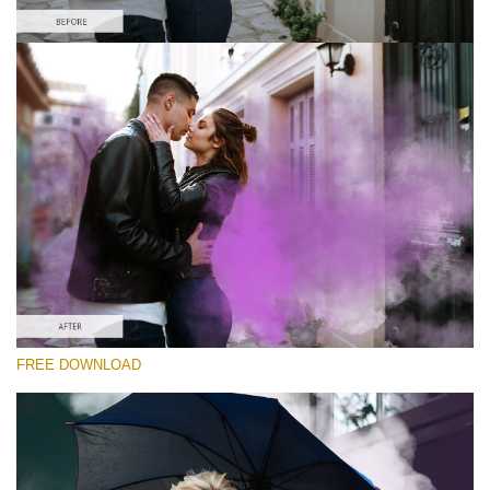
Xin hãy lựa chọn
Free PNG Overlay #6
Small 800*533px
Smoke Bomb
(110 Overlays)
Large 6000*4000px
Luxury Wedding
(373 Overlays)
Large 6000*4000px
FREE DOWNLOAD
Entire Collection
(1783 Overlays)
Large 6000*4000px