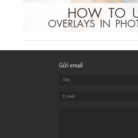
Gửi email
Tên
E-mail