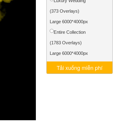
Luxury Wedding
AI
Video Editing Services
(373 Overlays)
Large 6000*4000px
Entire Collection
(1783 Overlays)
Large 6000*4000px
Tải xuống miễn phí