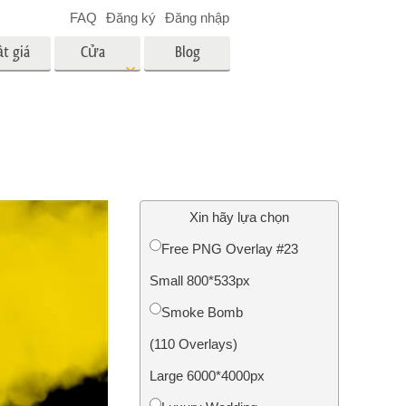
FAQ
Đăng ký
Đăng nhập
t giá
Cửa
Blog
hàng
es
Video
LUT chuyên nghiệp
Lớp phủ Video
 em bé
Dịch vụ chỉnh sửa ảnh bất
động sản
ân
Xin hãy lựa chọn
i
Free PNG Overlay #23
a trẻ
Small 800*533px
nh ảnh
Dịch vụ phục hồi ảnh
Smoke Bomb
(110 Overlays)
Large 6000*4000px