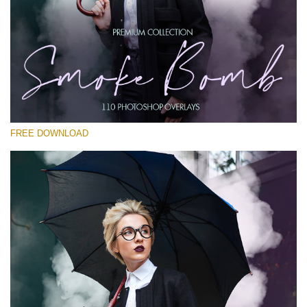
Xin hãy lựa chọn
Free PNG Overlay #14
Small 800*533px
Smoke Bomb
(110 Overlays)
FREE DOWNLOAD
Large 6000*4000px
Light Sparkling
(740 Overlays)
Large 6000*4000px
Entire Collection
(1783 Overlays)
Large 6000*4000px