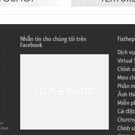
Nhắn tin cho chúng tôi trên
Fixthe
Facebook
Dịch vụ
Virtual 
Chỉnh s
Mẹo ch
Phần m
Ảnh th
Miễn ph
Cài đặt
Chương 
ur
Chính 
ified
r