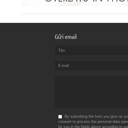
Gửi email
Tên
E-mail
By submitting the form you give us yo
consent to process the personal data spec
by you in the fields above according to ou