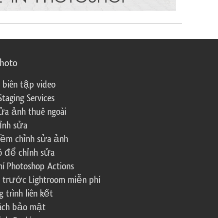
photo
 biên tập video
Staging Services
ửa ảnh thuê ngoài
ỉnh sửa
ềm chỉnh sửa ảnh
ô để chỉnh sửa
í Photoshop Actions
 trước Lightroom miễn phí
trình liên kết
sách bảo mật