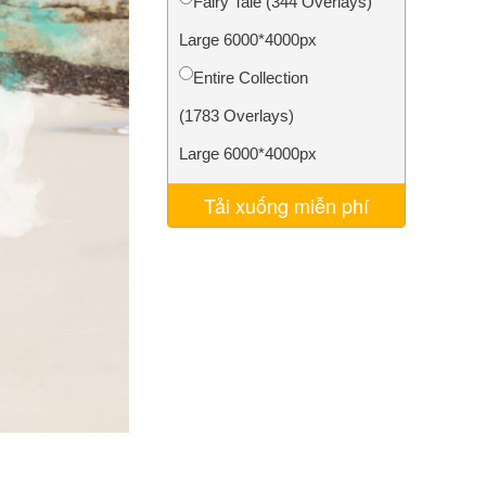
Fairy Tale (344 Overlays)
AI
Video Editing Services
Large 6000*4000px
Entire Collection
(1783 Overlays)
Large 6000*4000px
Tải xuống miễn phí