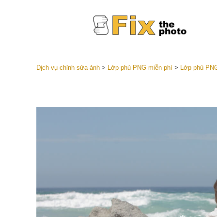
Dịch vụ chỉnh sửa ảnh
>
Lớp phủ PNG miễn phí
>
Lớp phủ PNG
Cài đặt 
Toàn bộ 
Dịch vụ c
trước L
Thỏa thu
Presets
Bộ sưu t
Dịch vụ c