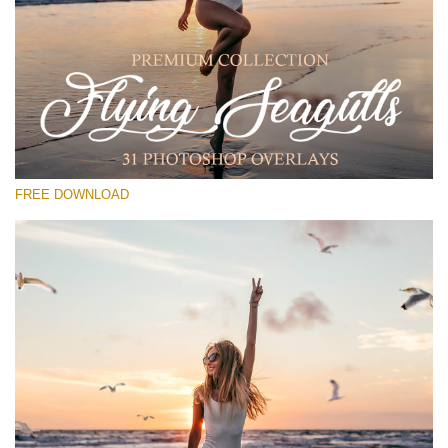
Xin hãy lựa chọn
Free PNG Overlay #25
Small 800*533px
Flying Seagulls
(31 Overlays)
FREE DOWNLOAD
Large 6000*4000px
Sky Boundless
(347 Overlays)
Large 6000*4000px
Entire Collection
(1783 Overlays)
Large 6000*4000px