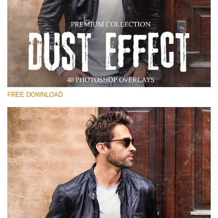
Xin hãy lựa chọn
Free Photoshop Overlay
Small 800*533px
Dust Effect
(40 Overlays)
FREE DOWNLOAD
Large 6000*4000px
Entire Collection
(1783 Overlays)
Large 6000*4000px
Tải xuống miễn phí