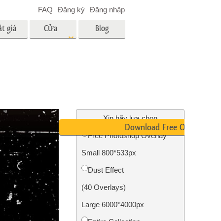
FAQ
Đăng ký
Đăng nhập
t giá
Cửa
Blog
hàng
es
Video
LUT chuyên nghiệp
Lớp phủ Video
 em bé
Dịch vụ chỉnh sửa ảnh bất
động sản
ân
Xin hãy lựa chọn
Download Free Overlay
i
Free Photoshop Overlay
a trẻ
Small 800*533px
nh ảnh
Dịch vụ phục hồi ảnh
Dust Effect
(40 Overlays)
Large 6000*4000px