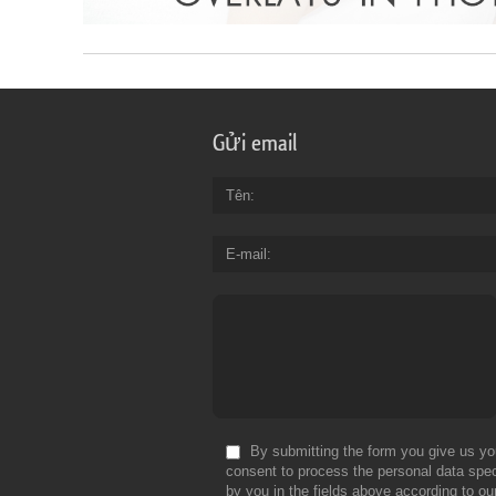
Gửi email
Tên
E-mail
By submitting the form you give us yo
consent to process the personal data spec
by you in the fields above according to ou