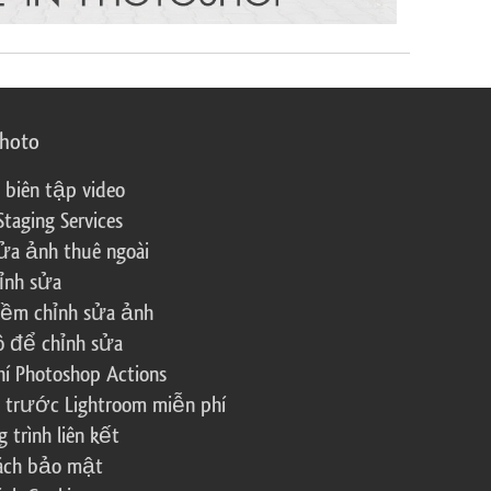
photo
 biên tập video
Staging Services
ửa ảnh thuê ngoài
ỉnh sửa
ềm chỉnh sửa ảnh
ô để chỉnh sửa
í Photoshop Actions
 trước Lightroom miễn phí
trình liên kết
sách bảo mật