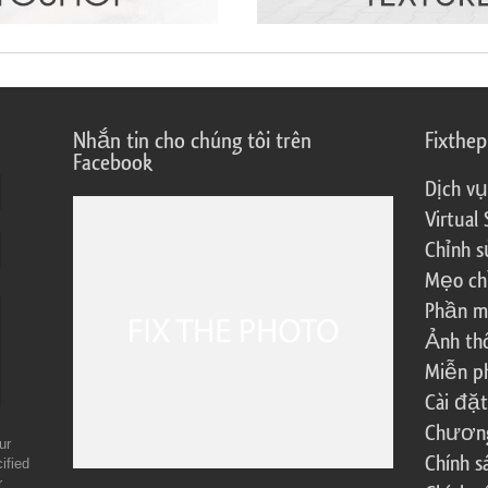
Nhắn tin cho chúng tôi trên
Fixthe
Facebook
Dịch vụ
Virtual 
Chỉnh s
Mẹo ch
Phần m
Ảnh th
Miễn ph
Cài đặt
Chương 
ur
Chính 
ified
r