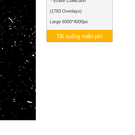
Entire Collection
AI
Video Editing Services
(1783 Overlays)
Large 6000*4000px
Tải xuống miễn phí