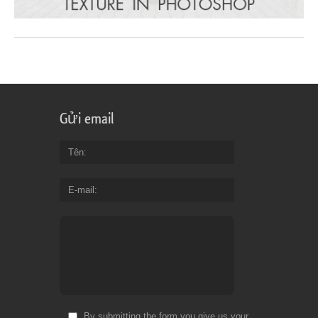
Gửi email
Tên
E-mail
By submitting the form you give us your