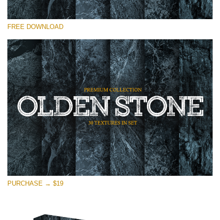
Xin hãy lựa chọn
FREE DOWNLOAD
Free Photoshop Overlay
Small 800*533px
Olden Stone
(30 Textures)
Large 6000*4000px
Entire Collection
(1783 Overlays)
Large 6000*4000px
Tải xuống miễn phí
PURCHASE → $19