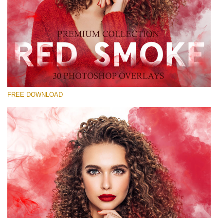
Xin hãy lựa chọn
Free Red Smoke Overlay #21
Small 800*533px
Red Smoke
(30 Overlays)
FREE DOWNLOAD
Large 6000*4000px
Luxury Wedding
(373 Overlays)
Large 6000*4000px
Entire Collection
(1783 Overlays)
Large 6000*4000px