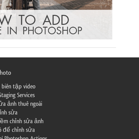
photo
 biên tập video
Staging Services
ửa ảnh thuê ngoài
ỉnh sửa
ềm chỉnh sửa ảnh
ô để chỉnh sửa
í Photoshop Actions