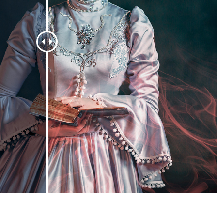
hỉnh sửa sản phẩm
Dịch vụ sửa lại đồ trang sức
Dữ liệu Đào tạo 