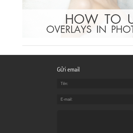
Gửi email
Tên
E-mail