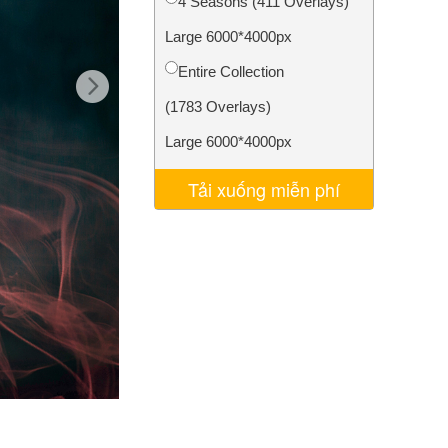
4 Seasons (411 Overlays)
AI
Video Editing Services
Large 6000*4000px
Entire Collection
(1783 Overlays)
Large 6000*4000px
Tải xuống miễn phí