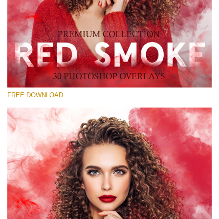
Xin hãy lựa chọn
Free Red Smoke Overlay #19
Small 800*533px
Red Smoke
(30 Overlays)
FREE DOWNLOAD
Large 6000*4000px
Sky Boundless
(347 Overlays)
Large 6000*4000px
Entire Collection
(1783 Overlays)
Large 6000*4000px