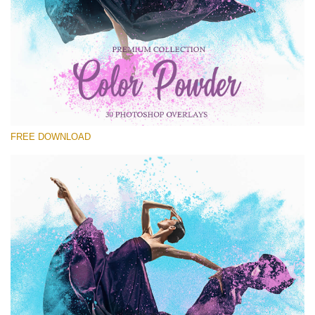
Xin hãy lựa chọn
Free PNG Overlay #23
Small 800*533px
Color Powder
(30 Overlays)
FREE DOWNLOAD
Large 6000*4000px
Luxury Wedding
(373 Overlays)
Large 6000*4000px
Entire Collection
(1783 Overlays)
Large 6000*4000px