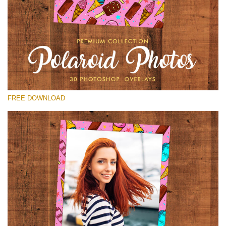
Xin hãy lựa chọn
Free Polaroid Overlay #21
Small 800*1027px
Polaroid Photos
(30 Overlays)
FREE DOWNLOAD
Large 6000*4000px
4 Seasons (411 Overlays)
Large 6000*4000px
Entire Collection
(1783 Overlays)
Large 6000*4000px
Tải xuống miễn phí