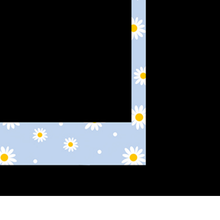
hỉnh sửa sản phẩm
Dịch vụ sửa lại đồ trang sức
Dữ liệu Đào tạo 