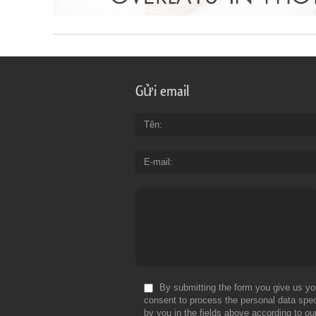
Gửi email
Tên
E-mail
By submitting the form you give us yo
consent to process the personal data spec
by you in the fields above according to ou