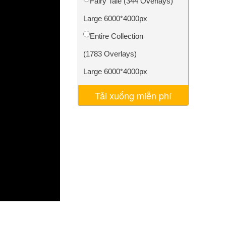
Fairy Tale (344 Overlays)
AI
Video Editing Services
Large 6000*4000px
Entire Collection
(1783 Overlays)
Large 6000*4000px
Tải xuống miễn phí