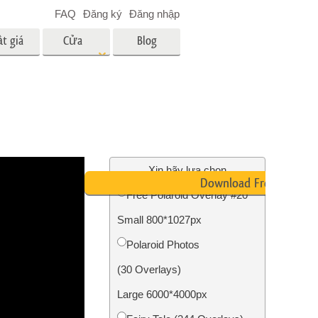
FAQ
Đăng ký
Đăng nhập
t giá
Cửa
Blog
hàng
es
Video
LUT chuyên nghiệp
Lớp phủ Video
 em bé
Dịch vụ chỉnh sửa ảnh bất
động sản
ân
Xin hãy lựa chọn
Download Free
i
Free Polaroid Overlay #20
a trẻ
Small 800*1027px
nh ảnh
Dịch vụ phục hồi ảnh
Polaroid Photos
(30 Overlays)
Large 6000*4000px