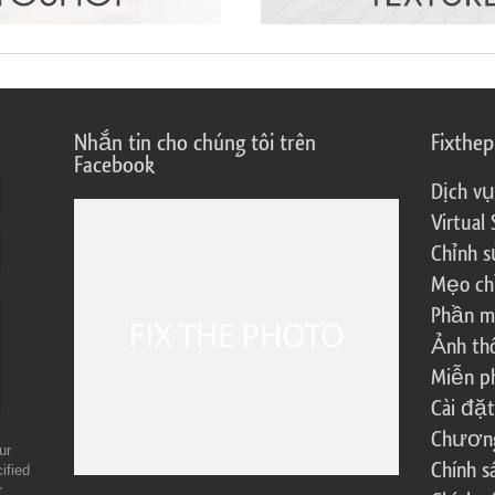
Nhắn tin cho chúng tôi trên
Fixthe
Facebook
Dịch vụ
Virtual 
Chỉnh s
Mẹo ch
Phần m
Ảnh th
Miễn ph
Cài đặt
Chương 
ur
Chính 
ified
r