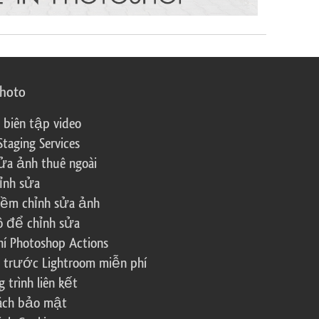
photo
 biên tập video
Staging Services
ửa ảnh thuê ngoài
ỉnh sửa
ềm chỉnh sửa ảnh
ô để chỉnh sửa
í Photoshop Actions
 trước Lightroom miễn phí
trình liên kết
sách bảo mật