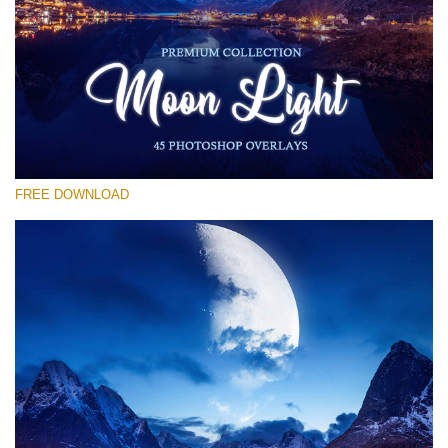
Xin hãy lựa chọn
Free Moon Overlay #14
Small 800*533px
Moon Light
(45 Overlays)
FREE DOWNLOAD
Large 6000*4000px
Luxury Wedding
(373 Overlays)
Large 6000*4000px
Entire Collection
(1783 Overlays)
Large 6000*4000px