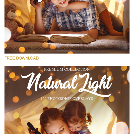
Xin hãy lựa chọn
Free Bokeh Overlay #14
Small 800*533px
Natural Cozy Bokeh
(150 Overlays)
FREE DOWNLOAD
Large 6000*4000px
Luxury Wedding
(373 Overlays)
Large 6000*4000px
Entire Collection
(1783 Overlays)
Large 6000*4000px