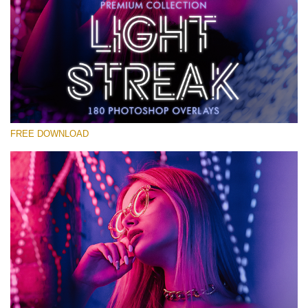
Xin hãy lựa chọn
Free Photoshop Overlay #28
Small 800*533px
Light Streak
(180 Overlays)
FREE DOWNLOAD
Large 6000*4000px
4 Seasons (411 Overlays)
Large 6000*4000px
Entire Collection
(1783 Overlays)
Large 6000*4000px
Tải xuống miễn phí