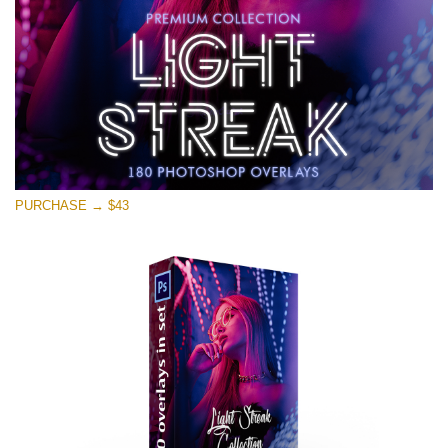
PURCHASE → $43