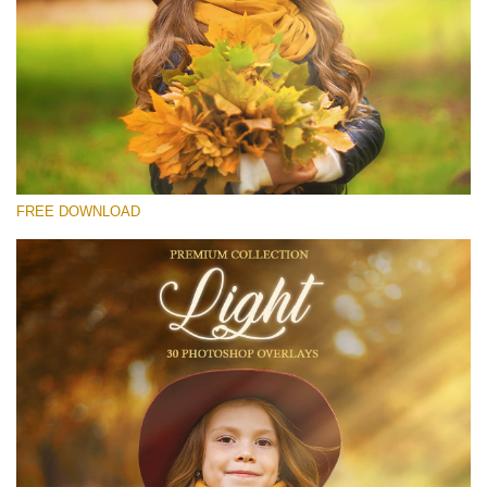
Xin hãy lựa chọn
Free Light Overlay #24
Small 800*533px
Light Overlays
(30 Overlays)
FREE DOWNLOAD
Large 6000*4000px
Sunlight Collection
(290 Overlays)
Large 6000*4000px
Entire Collection
(1783 Overlays)
Large 6000*4000px