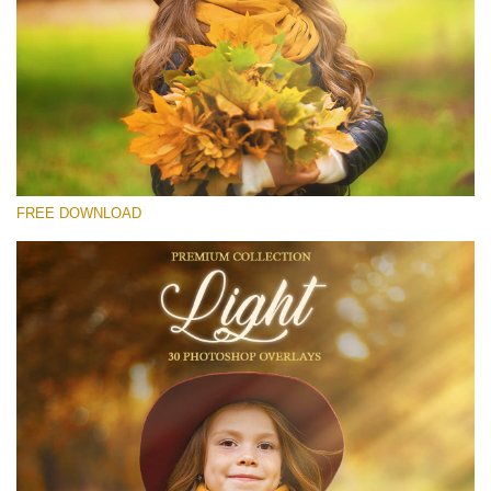
Xin hãy lựa chọn
Free Light Overlay #14
Small 800*533px
Light Overlays
(30 Overlays)
FREE DOWNLOAD
Large 6000*4000px
Luxury Wedding
(373 Overlays)
Large 6000*4000px
Entire Collection
(1783 Overlays)
Large 6000*4000px