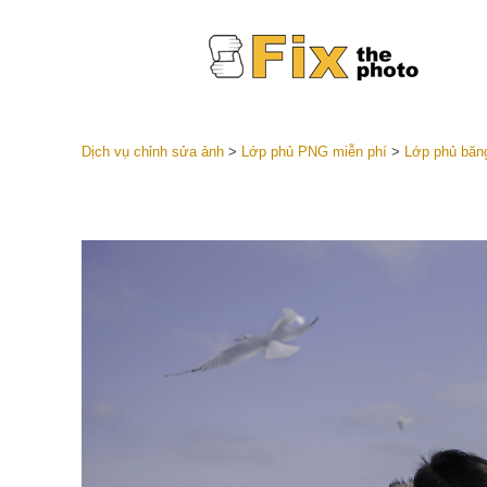
Dịch vụ chỉnh sửa ảnh
>
Lớp phủ PNG miễn phí
>
Lớp phủ băn
Cài đặt 
Toàn bộ 
Dịch vụ c
trước L
Thỏa thu
Presets
Bộ sưu t
Dịch vụ c