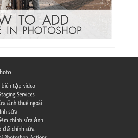
photo
 biên tập video
Staging Services
ửa ảnh thuê ngoài
ỉnh sửa
ềm chỉnh sửa ảnh
ô để chỉnh sửa
í Photoshop Actions