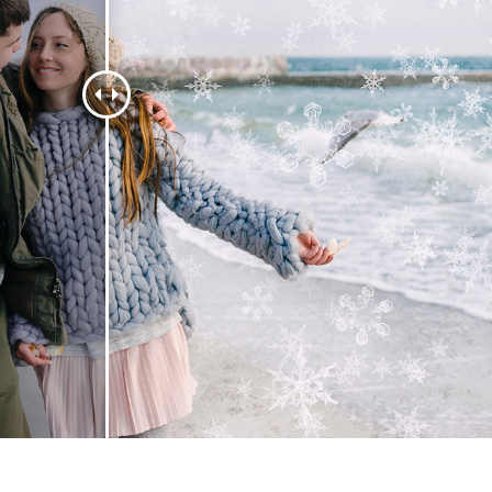
hỉnh sửa sản phẩm
Dịch vụ sửa lại đồ trang sức
Dữ liệu Đào tạo 