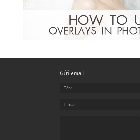
Gửi email
Tên
E-mail