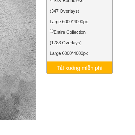
Sky Boundless
AI
Video Editing Services
(347 Overlays)
Large 6000*4000px
Entire Collection
(1783 Overlays)
Large 6000*4000px
Tải xuống miễn phí