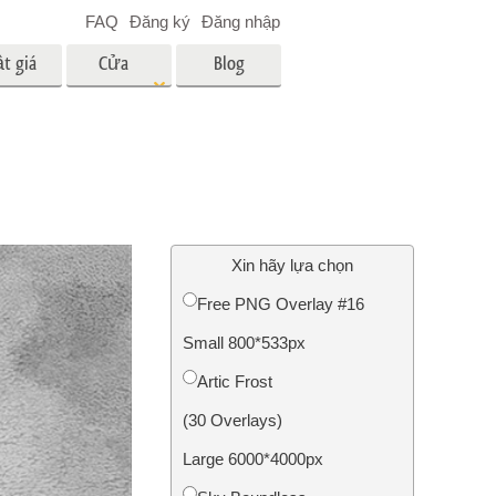
FAQ
Đăng ký
Đăng nhập
t giá
Cửa
Blog
hàng
es
Video
LUT chuyên nghiệp
Lớp phủ Video
 em bé
Dịch vụ chỉnh sửa ảnh bất
động sản
ân
Xin hãy lựa chọn
i
Free PNG Overlay #16
a trẻ
Small 800*533px
nh ảnh
Dịch vụ phục hồi ảnh
Artic Frost
(30 Overlays)
Large 6000*4000px