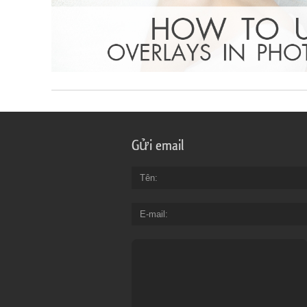
Gửi email
Tên
E-mail