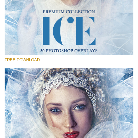
Xin hãy lựa chọn
Free Photoshop Overlay #29
Small 800*533px
Ice Bundle
(30 Overlays)
FREE DOWNLOAD
Large 6000*4000px
4 Seasons (411 Overlays)
Large 6000*4000px
Entire Collection
(1783 Overlays)
Large 6000*4000px
Tải xuống miễn phí