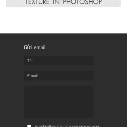
Gửi email
Tên
E-mail
By submitting the form you give us your