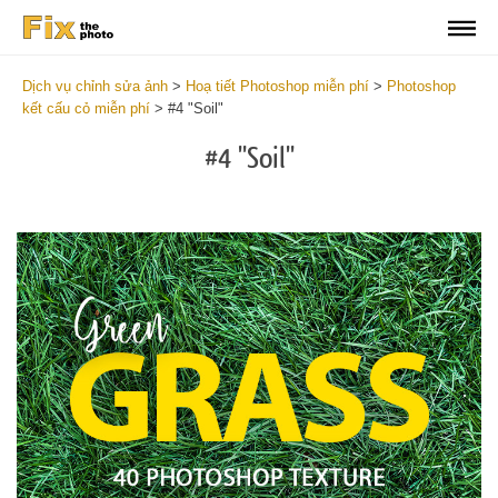
Dịch vụ chỉnh sửa ảnh
>
Hoạ tiết Photoshop miễn phí
>
Photoshop
kết cấu cỏ miễn phí
>
#4 "Soil"
#4 "Soil"
Do
Fr
Ov