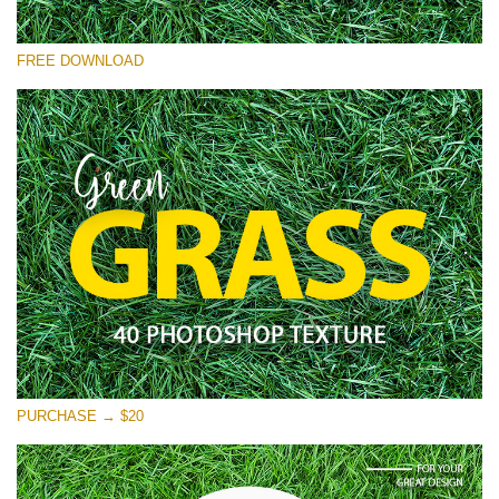
Xin hãy lựa chọn
FREE DOWNLOAD
Free Photoshop Overlay
Small 800*533px
Green Grass
(40 Textures)
Large 6000*4000px
Entire Collection
(1783 Overlays)
Large 6000*4000px
Tải xuống miễn phí
PURCHASE → $20