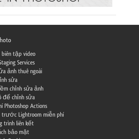
photo
 biên tập video
Staging Services
ửa ảnh thuê ngoài
ỉnh sửa
ềm chỉnh sửa ảnh
ô để chỉnh sửa
í Photoshop Actions
 trước Lightroom miễn phí
trình liên kết
sách bảo mật