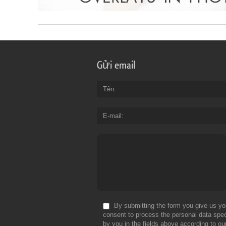
Gửi email
Tên
E-mail
By submitting the form you give us yo
consent to process the personal data spec
by you in the fields above according to ou