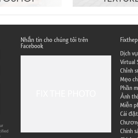
Nhắn tin cho chúng tôi trên
Fixthe
Facebook
Dịch vụ
Virtual 
Chỉnh s
Mẹo ch
Phần m
Ảnh th
Miễn ph
Cài đặt
Chương 
ur
Chính 
ified
r