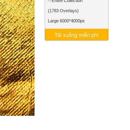
Entire Collection
AI
Video Editing Services
(1783 Overlays)
Large 6000*4000px
Tải xuống miễn phí