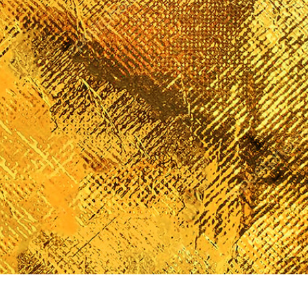
hỉnh sửa sản phẩm
Dịch vụ sửa lại đồ trang sức
Dữ liệu Đào tạo 