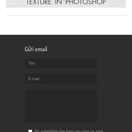
Gửi email
Tên
E-mail
By submitting the form you give us your