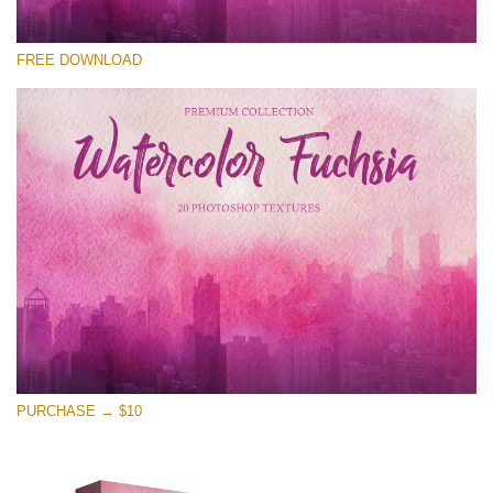
Xin hãy lựa chọn
FREE DOWNLOAD
Free Photoshop Overlay
Small 800*533px
Watercolor Fuchsia
(20 Textures)
Large 6000*4000px
Entire Collection
(1783 Overlays)
Large 6000*4000px
Tải xuống miễn phí
PURCHASE → $10