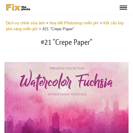
Dịch vụ chỉnh sửa ảnh
>
Hoạ tiết Photoshop miễn phí
>
Kết cấu lớp
phủ vàng miễn phí
>
#21 "Crepe Paper"
#21 "Crepe Paper"
Do
Fr
Ov