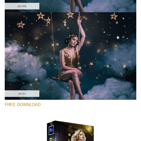
Xin hãy lựa chọn
Free Photoshop Overlay #7
Small 800*533px
Gold Confetti
(46 Overlays)
Large 6000*4000px
FREE DOWNLOAD
Fairy Tale (344 Overlays)
Large 6000*4000px
Entire Collection