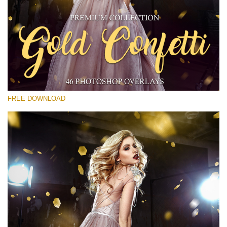
Xin hãy lựa chọn
Free Gold Overlay #28
Small 800*533px
Gold Confetti
(46 Overlays)
FREE DOWNLOAD
Large 6000*4000px
Bokeh Collection (650 Overlays)
Large 6000*4000px
Entire Collection
(1783 Overlays)
Large 6000*4000px
Tải xuống miễn phí