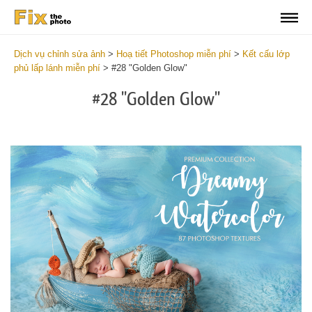
Dịch vụ chỉnh sửa ảnh
>
Hoạ tiết Photoshop miễn phí
>
Kết cấu lớp
phủ lấp lánh miễn phí
>
#28 "Golden Glow"
#28 "Golden Glow"
Do
Fr
Ov