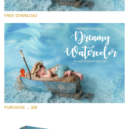
Xin hãy lựa chọn
FREE DOWNLOAD
Free Photoshop Overlay
Small 800*533px
Dreamy Watercolor
(85 Textures)
Large 6000*4000px
Entire Collection
(1783 Overlays)
Large 6000*4000px
Tải xuống miễn phí
PURCHASE → $38