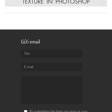
Gửi email
Tên
E-mail
By submitting the form you give us your