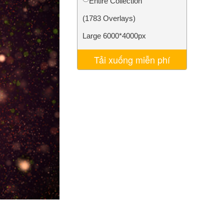
Entire Collection
AI
Video Editing Services
(1783 Overlays)
Large 6000*4000px
Tải xuống miễn phí