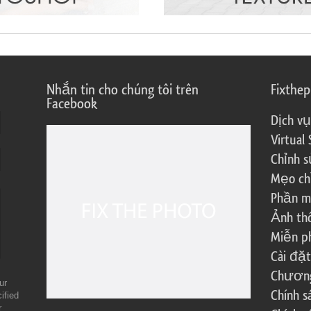
Nhắn tin cho chúng tôi trên
Fixthe
Facebook
Dịch vụ
Virtual 
Chỉnh s
Mẹo ch
Phần m
Ảnh th
Miễn ph
Cài đặt
Chương 
ur
Chính 
ified
r