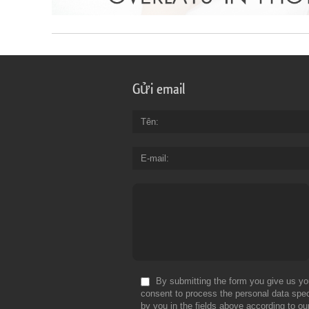
Gửi email
Tên
E-mail
By submitting the form you give us yo
consent to process the personal data spec
by you in the fields above according to ou