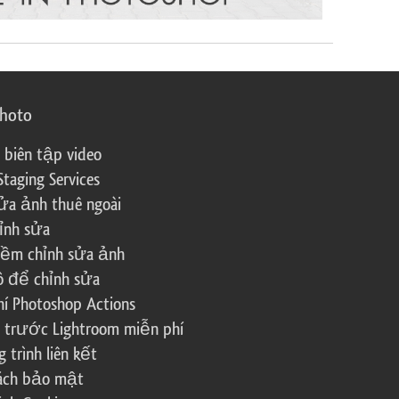
photo
 biên tập video
Staging Services
ửa ảnh thuê ngoài
ỉnh sửa
ềm chỉnh sửa ảnh
ô để chỉnh sửa
í Photoshop Actions
 trước Lightroom miễn phí
trình liên kết
sách bảo mật