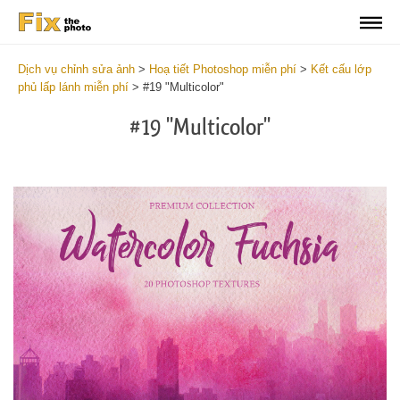
Dịch vụ chỉnh sửa ảnh
>
Hoạ tiết Photoshop miễn phí
>
Kết cấu lớp
phủ lấp lánh miễn phí
>
#19 "Multicolor"
#19 "Multicolor"
Do
Fr
Ov