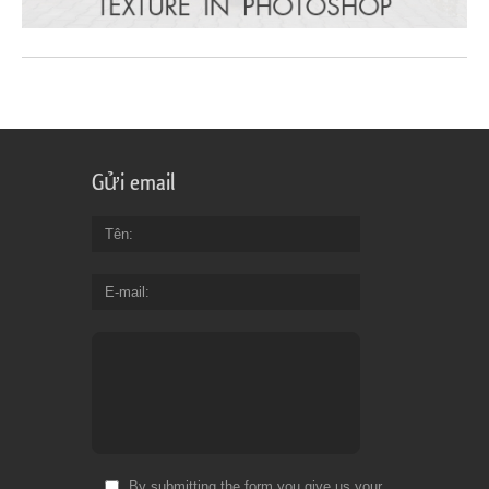
Gửi email
Tên
E-mail
By submitting the form you give us your