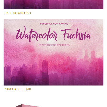
Xin hãy lựa chọn
FREE DOWNLOAD
Free Photoshop Overlay
Small 800*533px
Watercolor Fuchsia
(20 Overlays)
Large 6000*4000px
Entire Collection
(1783 Overlays)
Large 6000*4000px
Tải xuống miễn phí
PURCHASE → $10