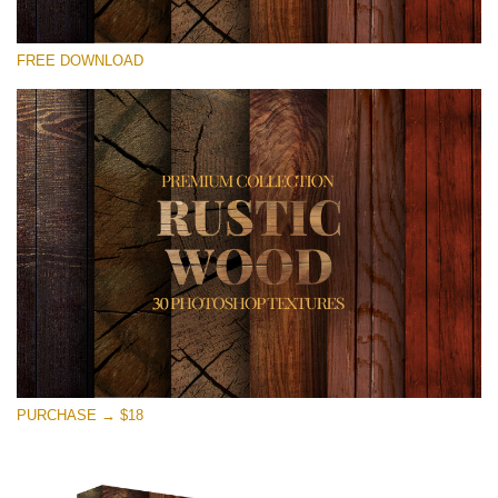
Xin hãy lựa chọn
FREE DOWNLOAD
Free Photoshop Overlay
Small 800*533px
Rustic Wood
(30 Textures)
Large 6000*4000px
Entire Collection
(1783 Overlays)
Large 6000*4000px
Tải xuống miễn phí
PURCHASE → $18