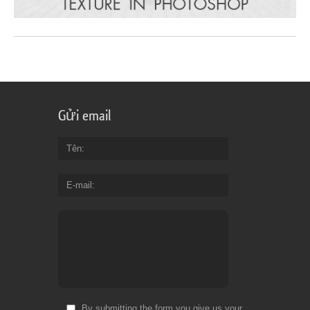
Gửi email
Tên
E-mail
By submitting the form you give us your