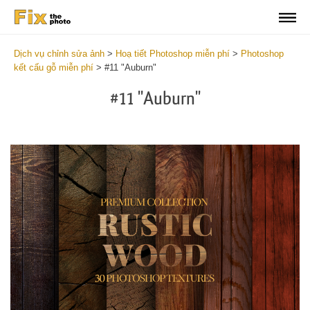
Dịch vụ chỉnh sửa ảnh
>
Hoạ tiết Photoshop miễn phí
>
Photoshop
kết cấu gỗ miễn phí
>
#11 "Auburn"
#11 "Auburn"
Do
Fr
Ov