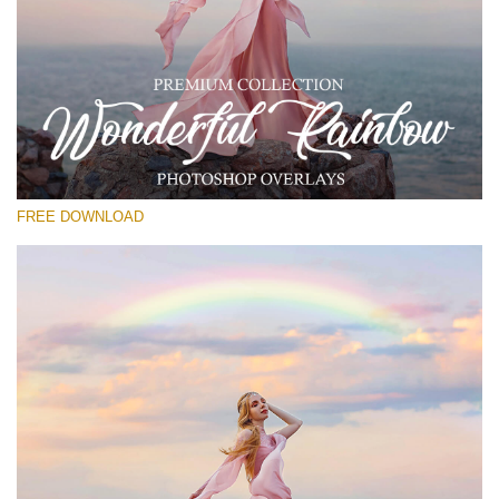
Xin hãy lựa chọn
Free Photoshop Overlay
Small 800*533px
Wonderful Rainbow
(20 Overlays)
FREE DOWNLOAD
Large 6000*4000px
Entire Collection
(1783 Overlays)
Large 6000*4000px
Tải xuống miễn phí