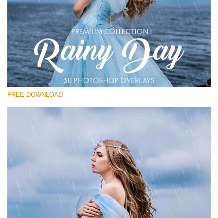
Xin hãy lựa chọn
Free Photoshop Overlay
Small 800*533px
Rainy Day
(30 Overlays)
FREE DOWNLOAD
Large 6000*4000px
Entire Collection
(1783 Overlays)
Large 6000*4000px
Tải xuống miễn phí