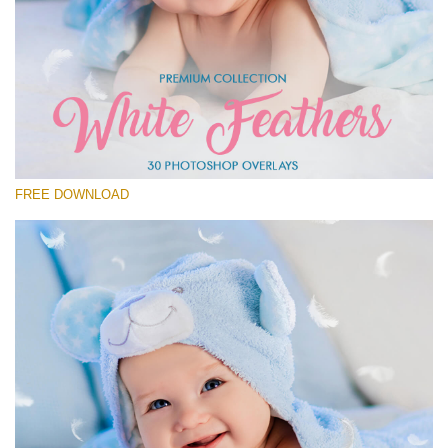
Xin hãy lựa chọn
Free Feather Overlay #20
Small 800*600px
White Feathers
(30 Overlays)
FREE DOWNLOAD
Large 6000*4000px
Fairy Tale (344 Overlays)
Large 6000*4000px
Entire Collection
(1783 Overlays)
Large 6000*4000px
Tải xuống miễn phí