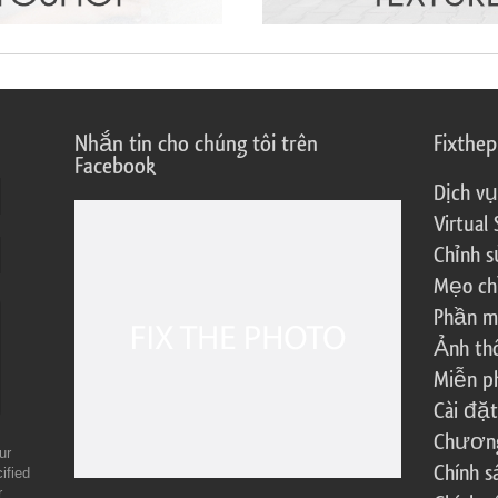
Nhắn tin cho chúng tôi trên
Fixthe
Facebook
Dịch vụ
Virtual 
Chỉnh s
Mẹo ch
Phần m
Ảnh th
Miễn ph
Cài đặt
Chương 
ur
Chính 
ified
r