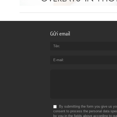
Gửi email
Tên
E-mail
By submitting the form you give us yo
consent to process the personal data spec
by you in the fields above according to ou