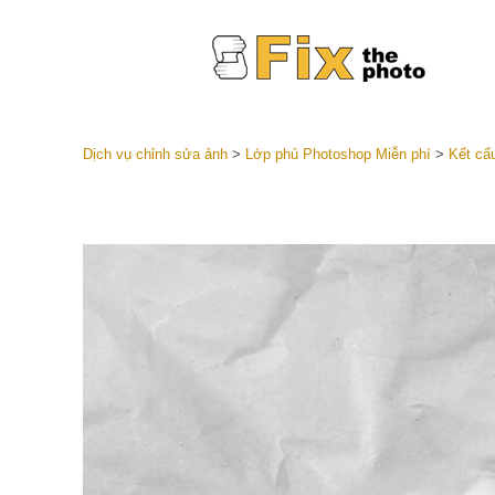
Dịch vụ chỉnh sửa ảnh
>
Lớp phủ Photoshop Miễn phí
>
Kết cấ
Cài đặt 
Toàn bộ 
Dịch vụ c
trước L
Thỏa thu
Presets
Bộ sưu t
Dịch vụ c