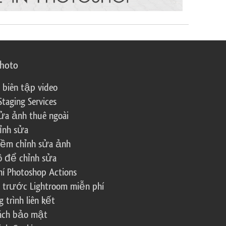
photo
 biên tập video
Staging Services
ửa ảnh thuê ngoài
ỉnh sửa
ềm chỉnh sửa ảnh
ô để chỉnh sửa
í Photoshop Actions
 trước Lightroom miễn phí
trình liên kết
sách bảo mật