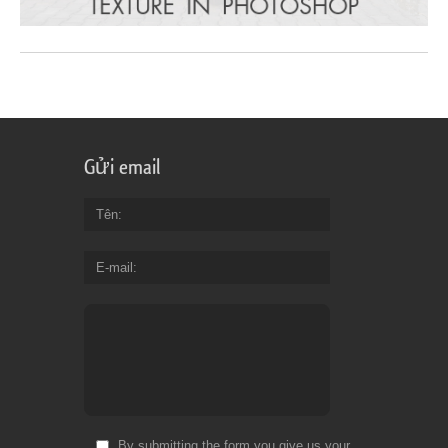
Gửi email
Tên
E-mail
By submitting the form you give us your