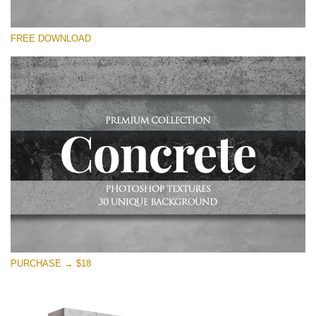
Xin hãy lựa chọn
FREE DOWNLOAD
Free Photoshop Overlay
Small 800*533px
Concrete Textures
(30 Textures)
Large 6000*4000px
Entire Collection
(1783 Overlays)
Large 6000*4000px
Tải xuống miễn phí
PURCHASE → $18