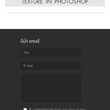
Gửi email
Tên
E-mail
By submitting the form you give us your