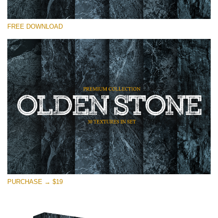
Xin hãy lựa chọn
FREE DOWNLOAD
Free Photoshop Overlay
Small 800*533px
Olden Stone
(30 Textures)
Large 6000*4000px
Entire Collection
(1783 Overlays)
Large 6000*4000px
Tải xuống miễn phí
PURCHASE → $19