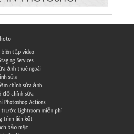
photo
 biên tập video
Staging Services
ửa ảnh thuê ngoài
ỉnh sửa
ềm chỉnh sửa ảnh
ô để chỉnh sửa
í Photoshop Actions
 trước Lightroom miễn phí
trình liên kết
sách bảo mật