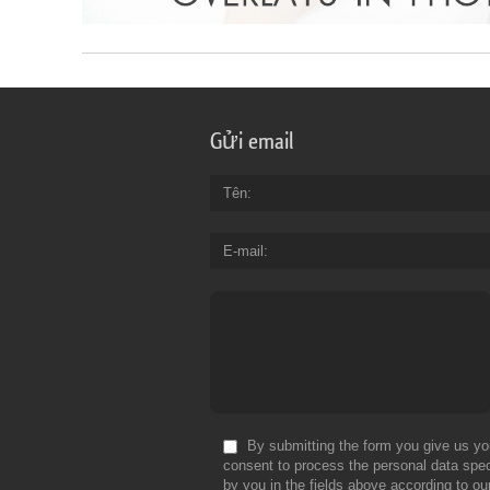
Gửi email
Tên
E-mail
By submitting the form you give us yo
consent to process the personal data spec
by you in the fields above according to ou