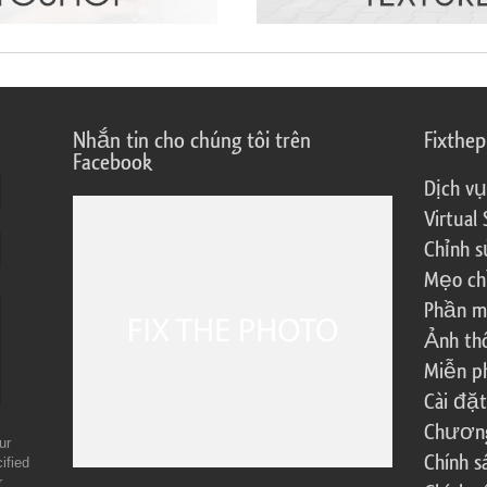
Nhắn tin cho chúng tôi trên
Fixthe
Facebook
Dịch vụ
Virtual 
Chỉnh s
Mẹo ch
Phần m
Ảnh th
Miễn ph
Cài đặt
Chương 
ur
Chính 
ified
r