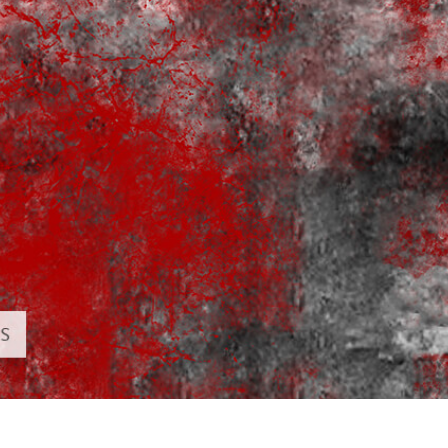
hỉnh sửa sản phẩm
Dịch vụ sửa lại đồ trang sức
Dữ liệu Đào tạo 