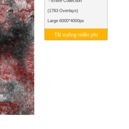
Entire Collection
AI
Video Editing Services
(1783 Overlays)
Large 6000*4000px
Tải xuống miễn phí