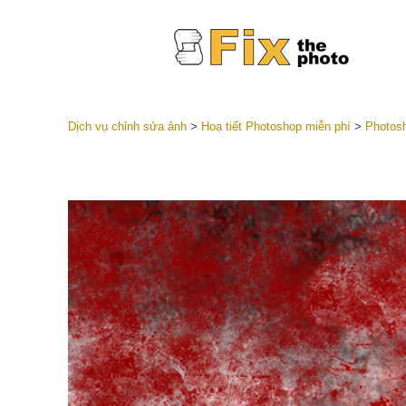
Dịch vụ chỉnh sửa ảnh
>
Hoạ tiết Photoshop miễn phí
>
Photosh
Cài đặt 
Toàn bộ 
Dịch vụ c
trước L
Thỏa thu
Presets
Bộ sưu t
Dịch vụ c