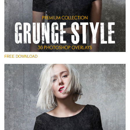
Xin hãy lựa chọn
Free Photoshop Overlay
Small 800*533px
Grunge Style
(30 Overlays)
FREE DOWNLOAD
Large 6000*4000px
Entire Collection
(1783 Overlays)
Large 6000*4000px
Tải xuống miễn phí