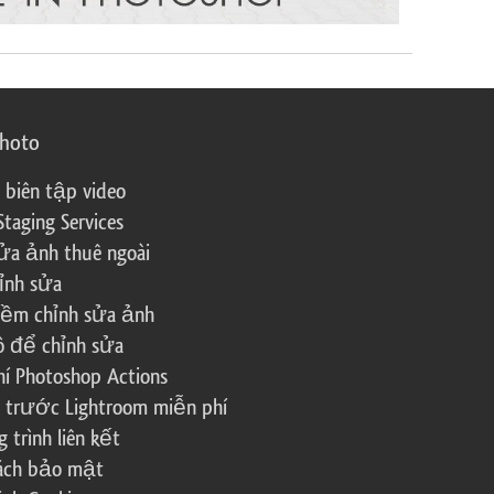
photo
 biên tập video
Staging Services
ửa ảnh thuê ngoài
ỉnh sửa
ềm chỉnh sửa ảnh
ô để chỉnh sửa
í Photoshop Actions
 trước Lightroom miễn phí
trình liên kết
sách bảo mật