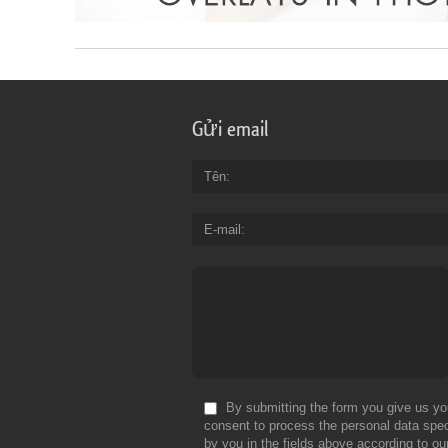
Gửi email
Tên
E-mail
By submitting the form you give us yo
consent to process the personal data spec
by you in the fields above according to ou