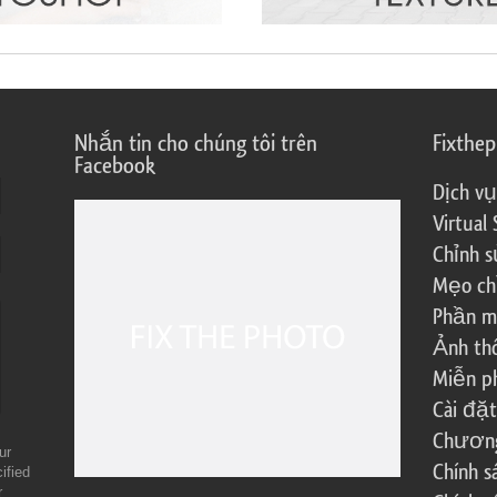
Nhắn tin cho chúng tôi trên
Fixthe
Facebook
Dịch vụ
Virtual 
Chỉnh s
Mẹo ch
Phần m
Ảnh th
Miễn ph
Cài đặt
Chương 
ur
Chính 
ified
r