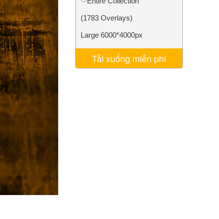
Entire Collection
AI
Video Editing Services
(1783 Overlays)
Large 6000*4000px
Tải xuống miễn phí