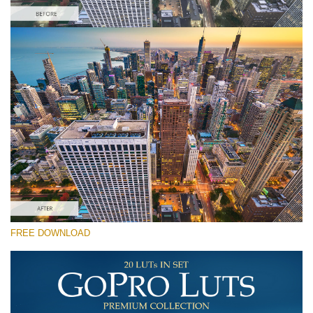
Xin hãy lựa chọn
Free Drone LUT #7
Premium GoPro LUTs
Cinema Look Collection (80 LUTs)
Entire Collection (260 LUTs)
Tải xuống miễn phí
FREE DOWNLOAD